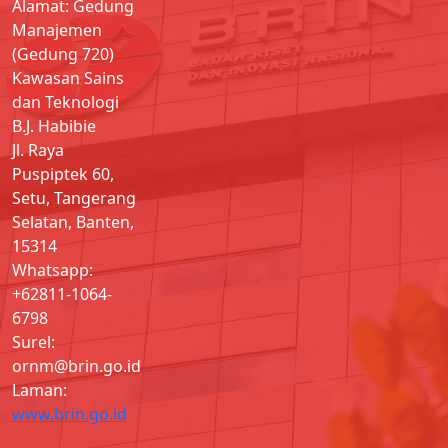
Alamat: Gedung
Manajemen
(Gedung 720)
Kawasan Sains
dan Teknologi
B.J. Habibie
Jl. Raya
Puspiptek 60,
Setu, Tangerang
Selatan, Banten,
15314
Whatsapp:
+62811-1064-
6798
Surel:
ornm@brin.go.id
Laman:
www.brin.go.id