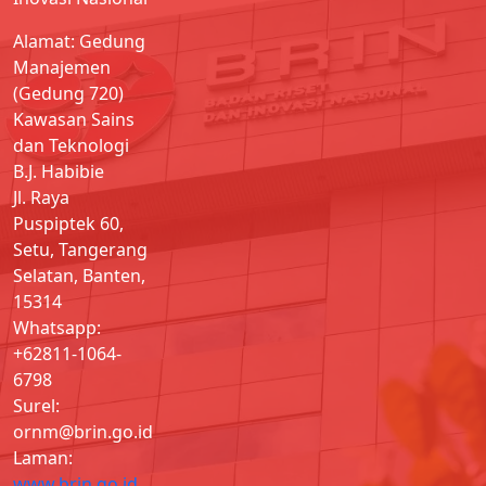
Alamat: Gedung
Manajemen
(Gedung 720)
Kawasan Sains
dan Teknologi
B.J. Habibie
Jl. Raya
Puspiptek 60,
Setu, Tangerang
Selatan, Banten,
15314
Whatsapp:
+62811-1064-
6798
Surel:
ornm@brin.go.id
Laman:
www.brin.go.id