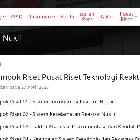
Siaran 
Pusat 
g
PPID
Dokumen
Berita
Galeri
Pers
Riset
 Nuklir
ir
mpok Riset Pusat Riset Teknologi Reakt
itkan pada
27 April 2023
ok Riset 01 - Sistem Termofluida Reaktor Nuklir
ok Riset 02 - Sistem Keselamatan Reaktor Nuklir
ok Riset 03 - Faktor Manusia, Instrumentasi, dan Kendali R
ok Riset 04 - Keandalan Sistem Pendingin dan Rekayasa Pr