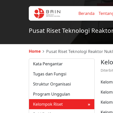
Beranda
Tentan
Pusat Riset Teknologi Reaktor
Home
Pusat Riset Teknologi Reaktor Nukl
Kelo
Kata Pengantar
Diterb
Tugas dan Fungsi
Kelomp
Struktur Organisasi
Kelomp
Program Unggulan
Kelomp
Kelompok Riset
»
Kelomp