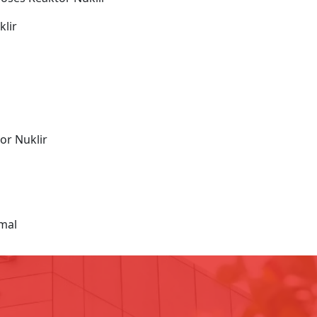
klir
or Nuklir
mal