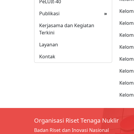
PeLUIt-40
Kelomp
Publikasi
»
Kelomp
Kerjasama dan Kegiatan
Terkini
Kelomp
Layanan
Kelomp
Kontak
Kelomp
Kelomp
Kelomp
Kelomp
Organisasi Riset Tenaga Nuklir
Badan Riset dan Inovasi Nasional