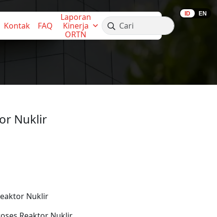
ID
EN
Laporan 
Kontak
FAQ
Kinerja 
ORTN
or Nuklir
eaktor Nuklir
oses Reaktor Nuklir